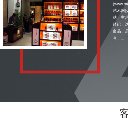
(www.
艺术网(y
站，主
经纪，
良品，
今，...
了