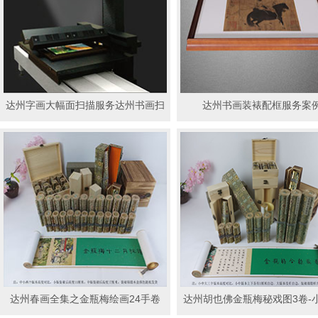
达州字画大幅面扫描服务达州书画扫
达州书画装裱配框服务案
描复制服务
达州春画全集之金瓶梅绘画24手卷
达州胡也佛金瓶梅秘戏图3卷-