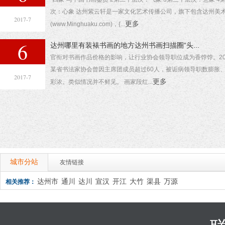
次：心象 达州紫云轩是一家文化艺术传播公司，旗下包含达州美
2017-7
更多
(www.Minghuaku.com)，{...
6
达州哪里有装裱书画的地方达州书画扫描圈“头...
官衔对书画作品价格的影响，让行业协会领导职位成为香饽饽。20
某省书法家协会曾因主席团成员超过60人，被诟病领导职数膨胀
2017-7
更多
彩浓。类似情况并不鲜见。 画家段红...
城市分站
友情链接
达州市
通川
达川
宣汉
开江
大竹
渠县
万源
相关推荐：